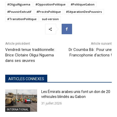
#OliguiNguema
#OppositionPolitique
#PolitiqueGabon
#PouvoirExécutif
#ProcèsPolitique
#SéparationDesPouvoirs
#TransitionPolitique
sud-version
Article précédent
Article suivant
Vendredi tenue traditionnelle:
Dr Coumba Bâ : Pour une
Brice Clotaire Oligui Nguema
Francophonie d’actions !
dans ses œuvres
ARTICLES CONNEXES
Les Émirats arabes unis font un don de 20
véhicules blindés au Gabon
31 juillet 2026
INTERNATIONAL