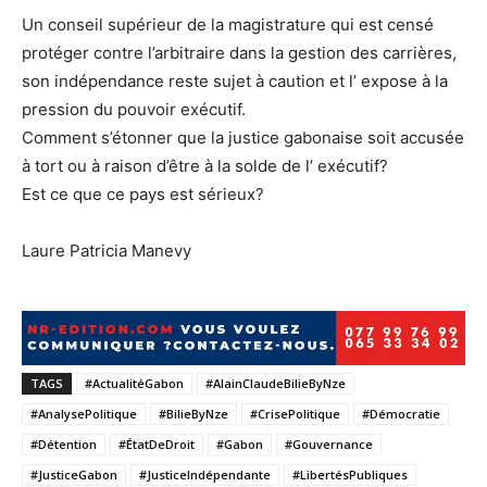
Un conseil supérieur de la magistrature qui est censé
protéger contre l’arbitraire dans la gestion des carrières,
son indépendance reste sujet à caution et l’ expose à la
pression du pouvoir exécutif.
Comment s’étonner que la justice gabonaise soit accusée
à tort ou à raison d’être à la solde de l’ exécutif?
Est ce que ce pays est sérieux?
Laure Patricia Manevy
TAGS
#ActualitéGabon
#AlainClaudeBilieByNze
#AnalysePolitique
#BilieByNze
#CrisePolitique
#Démocratie
#Détention
#ÉtatDeDroit
#Gabon
#Gouvernance
#JusticeGabon
#JusticeIndépendante
#LibertésPubliques