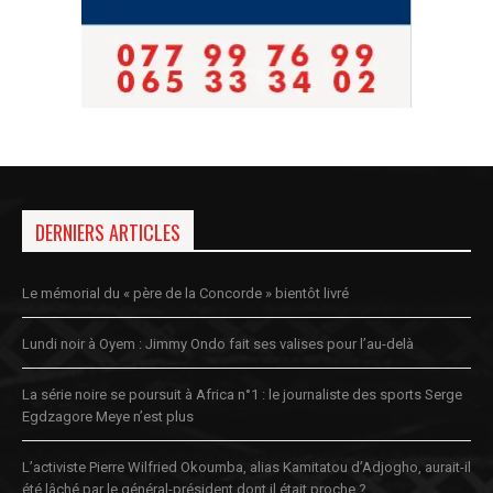
DERNIERS ARTICLES
Le mémorial du « père de la Concorde » bientôt livré
Lundi noir à Oyem : Jimmy Ondo fait ses valises pour l’au-delà
La série noire se poursuit à Africa n°1 : le journaliste des sports Serge
Egdzagore Meye n’est plus
L’activiste Pierre Wilfried Okoumba, alias Kamitatou d’Adjogho, aurait-il
été lâché par le général-président dont il était proche ?