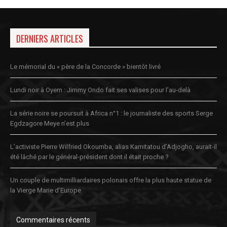
DERNIERS ARTICLES
Le mémorial du « père de la Concorde » bientôt livré
Lundi noir à Oyem : Jimmy Ondo fait ses valises pour l’au-delà
La série noire se poursuit à Africa n°1 : le journaliste des sports Serge
Egdzagore Meye n’est plus
L’activiste Pierre Wilfried Okoumba, alias Kamitatou d’Adjogho, aurait-il
été lâché par le général-président dont il était proche ?
Un couple de multimilliardaires polonais offre la plus haute statue de
la Vierge Marie d’Europe
Commentaires récents