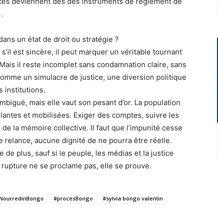
ocès deviennent des des instruments de règlement de
.
ns un état de droit ou stratégie ?
s’il est sincère, il peut marquer un véritable tournant
Mais il reste incomplet sans condamnation claire, sans
comme un simulacre de justice, une diversion politique
 institutions.
ambiguë, mais elle vaut son pesant d’or. La population
igilantes et mobilisées. Exiger des comptes, suivre les
 de la mémoire collective. Il faut que l’impunité cesse
relance, aucune dignité de ne pourra être réelle.
 de plus, sauf si le peuple, les médias et la justice
 rupture ne se proclame pas, elle se prouve.
NourredinBongo
#procesBongo
#sylvia bongo valentin