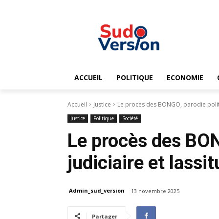
ACCUEIL
POLITIQUE
ECONOMIE
Accueil
Justice
Le procès des BONGO, parodie politic
Justice
Politique
Société
Le procès des BON
judiciaire et lass
Admin_sud_version
13 novembre 2025
Partager