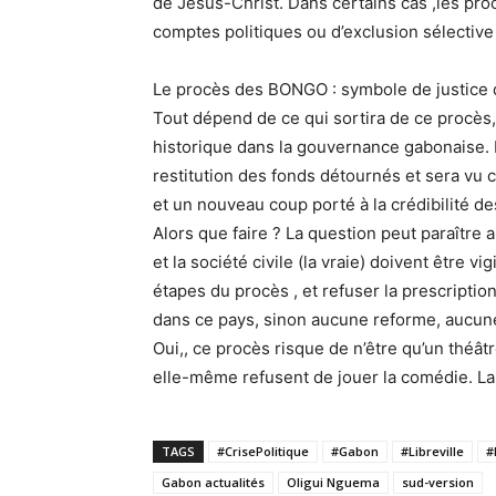
de Jésus-Christ. Dans certains cas ,les pr
comptes politiques ou d’exclusion sélective 
Le procès des BONGO : symbole de justice da
Tout dépend de ce qui sortira de ce procès, 
historique dans la gouvernance gabonaise. 
restitution des fonds détournés et sera vu 
et un nouveau coup porté à la crédibilité des
Alors que faire ? La question peut paraître 
et la société civile (la vraie) doivent être v
étapes du procès , et refuser la prescription
dans ce pays, sinon aucune reforme, aucune 
Oui,, ce procès risque de n’être qu’un théâtre
elle-même refusent de jouer la comédie. La
TAGS
#CrisePolitique
#Gabon
#Libreville
#
Gabon actualités
Oligui Nguema
sud-version