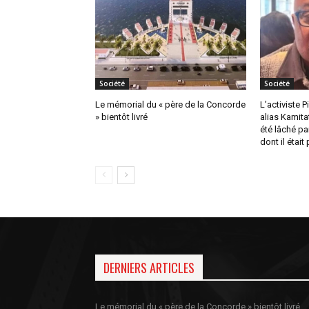
Société
Société
Le mémorial du « père de la Concorde
L’activiste 
» bientôt livré
alias Kamita
été lâché pa
dont il était
DERNIERS ARTICLES
Le mémorial du « père de la Concorde » bientôt livré