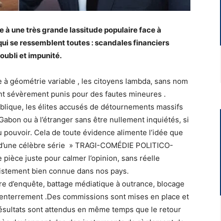
ie à une très grande lassitude populaire face à
ui se ressemblent toutes : scandales financiers
oubli et impunité.
e à géométrie variable , les citoyens lambda, sans nom
ont sévèrement punis pour des fautes mineures .
ublique, les élites accusés de détournements massifs
Gabon ou à l’étranger sans être nullement inquiétés, si
u pouvoir. Cela de toute évidence alimente l’idée que
e d’une célèbre série » TRAGI-COMÉDIE POLITICO-
 pièce juste pour calmer l’opinion, sans réelle
tristement bien connue dans nos pays.
e d’enquête, battage médiatique à outrance, blocage
l’enterrement .Des commissions sont mises en place et
résultats sont attendus en même temps que le retour