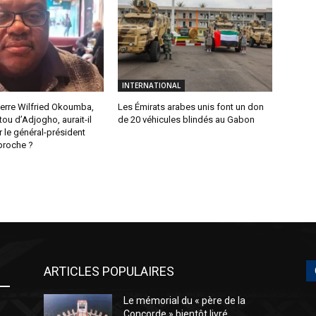
INTERNATIONAL
Pierre Wilfried Okoumba,
Les Émirats arabes unis font un don
tou d’Adjogho, aurait-il
de 20 véhicules blindés au Gabon
r le général-président
 proche ?
ARTICLES POPULAIRES
Le mémorial du « père de la
Concorde » bientôt livré