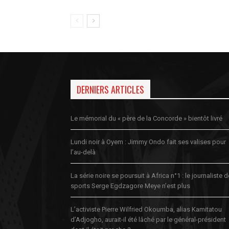
DERNIERS ARTICLES
Le mémorial du « père de la Concorde » bientôt livré
Lundi noir à Oyem : Jimmy Ondo fait ses valises pour
l’au-delà
La série noire se poursuit à Africa n°1 : le journaliste 
sports Serge Egdzagore Meye n’est plus
L’activiste Pierre Wilfried Okoumba, alias Kamitatou
d’Adjogho, aurait-il été lâché par le général-président