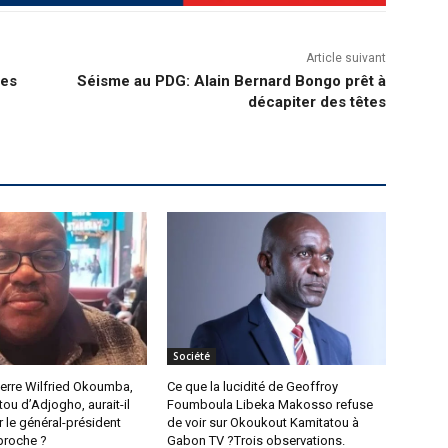
Article suivant
res
Séisme au PDG: Alain Bernard Bongo prêt à
décapiter des têtes
Société
Pierre Wilfried Okoumba,
Ce que la lucidité de Geoffroy
tou d’Adjogho, aurait-il
Foumboula Libeka Makosso refuse
r le général-président
de voir sur Okoukout Kamitatou à
 proche ?
Gabon TV ?Trois observations.