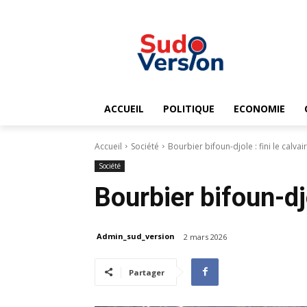
ACCUEIL
POLITIQUE
ECONOMIE
Accueil
Société
Bourbier bifoun-djole : fini le calvair
Société
Bourbier bifoun-djo
Admin_sud_version
2 mars 2026
Partager