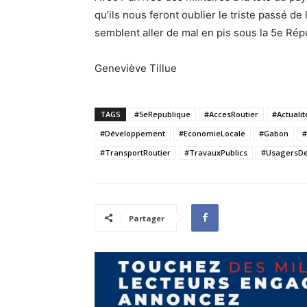
qu’ils nous feront oublier le triste passé d
semblent aller de mal en pis sous la 5e Rép
Geneviève Tillue
TAGS
#5eRepublique
#AccesRoutier
#Actuali
#Développement
#EconomieLocale
#Gabon
#
#TransportRoutier
#TravauxPublics
#UsagersD
Partager