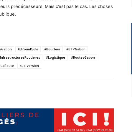
e leurs prédécesseurs. Mais c’est pas le cas. Les choses
ublique.
teGabon
#BifounDjole
#Bourbier
#BTPGabon
InfrastructuresRoutieres
#Logistique
#RoutesGabon
eLaRoute
sud-version