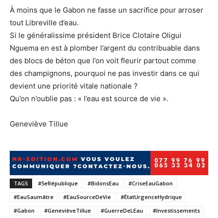
À moins que le Gabon ne fasse un sacrifice pour arroser
tout Libreville d’eau.
Si le généralissime président Brice Clotaire Oligui
Nguema en est à plomber l’argent du contribuable dans
des blocs de béton que l’on voit fleurir partout comme
des champignons, pourquoi ne pas investir dans ce qui
devient une priorité vitale nationale ?
Qu’on n’oublie pas : « l’eau est source de vie ».
Geneviève Tillue
TAGS
#5eRépublique
#BidonsEau
#CriseEauGabon
#EauSaumâtre
#EauSourceDeVie
#ÉtatUrgenceHydrique
#Gabon
#GenevièveTillue
#GuerreDeLEau
#Investissements