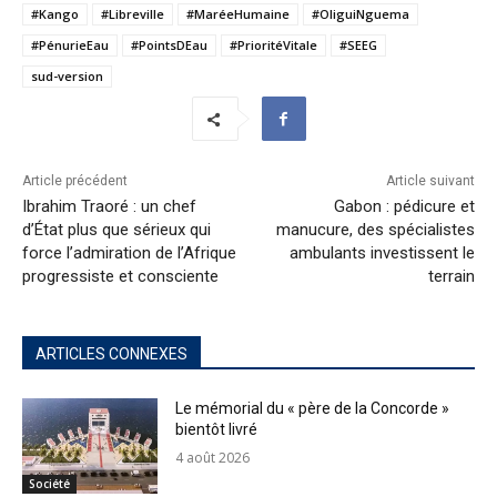
#Kango
#Libreville
#MaréeHumaine
#OliguiNguema
#PénurieEau
#PointsDEau
#PrioritéVitale
#SEEG
sud-version
Article précédent
Article suivant
Ibrahim Traoré : un chef
Gabon : pédicure et
d’État plus que sérieux qui
manucure, des spécialistes
force l’admiration de l’Afrique
ambulants investissent le
progressiste et consciente
terrain
ARTICLES CONNEXES
Le mémorial du « père de la Concorde »
bientôt livré
4 août 2026
Société