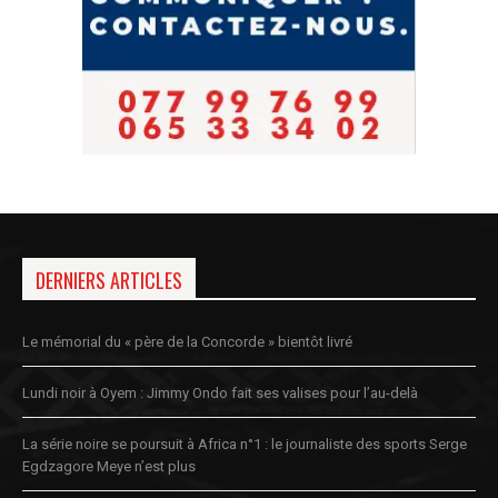
DERNIERS ARTICLES
Le mémorial du « père de la Concorde » bientôt livré
Lundi noir à Oyem : Jimmy Ondo fait ses valises pour l’au-delà
La série noire se poursuit à Africa n°1 : le journaliste des sports Serge
Egdzagore Meye n’est plus