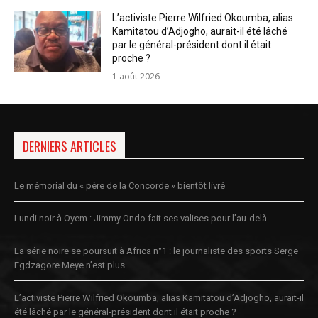
L’activiste Pierre Wilfried Okoumba, alias
Kamitatou d’Adjogho, aurait-il été lâché
par le général-président dont il était
proche ?
1 août 2026
DERNIERS ARTICLES
Le mémorial du « père de la Concorde » bientôt livré
Lundi noir à Oyem : Jimmy Ondo fait ses valises pour l’au-delà
La série noire se poursuit à Africa n°1 : le journaliste des sports Serge
Egdzagore Meye n’est plus
L’activiste Pierre Wilfried Okoumba, alias Kamitatou d’Adjogho, aurait-il
été lâché par le général-président dont il était proche ?