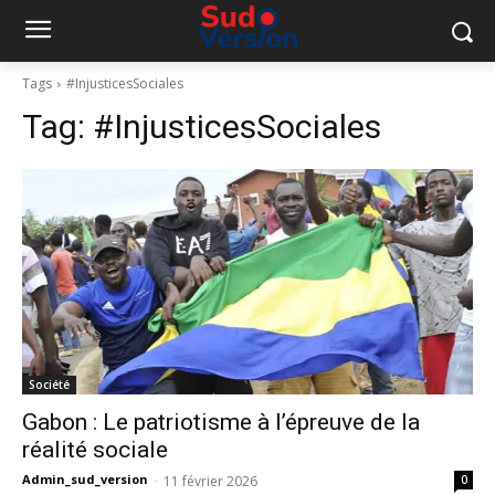
Tags
#InjusticesSociales
Tag:
#InjusticesSociales
Société
Gabon : Le patriotisme à l’épreuve de la
réalité sociale
Admin_sud_version
-
11 février 2026
0