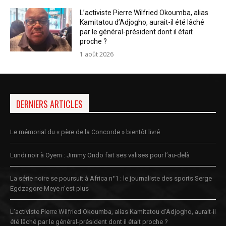
L’activiste Pierre Wilfried Okoumba, alias
Kamitatou d’Adjogho, aurait-il été lâché
par le général-président dont il était
proche ?
1 août 2026
DERNIERS ARTICLES
Le mémorial du « père de la Concorde » bientôt livré
Lundi noir à Oyem : Jimmy Ondo fait ses valises pour l’au-delà
La série noire se poursuit à Africa n°1 : le journaliste des sports Serge
Egdzagore Meye n’est plus
L’activiste Pierre Wilfried Okoumba, alias Kamitatou d’Adjogho, aurait-il
été lâché par le général-président dont il était proche ?