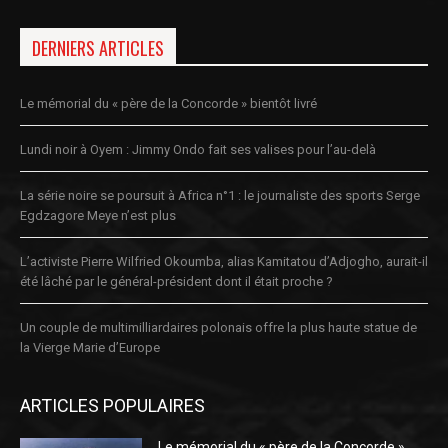
DERNIERS ARTICLES
Le mémorial du « père de la Concorde » bientôt livré
Lundi noir à Oyem : Jimmy Ondo fait ses valises pour l’au-delà
La série noire se poursuit à Africa n°1 : le journaliste des sports Serge
Egdzagore Meye n’est plus
L’activiste Pierre Wilfried Okoumba, alias Kamitatou d’Adjogho, aurait-il
été lâché par le général-président dont il était proche ?
Un couple de multimilliardaires polonais offre la plus haute statue de
la Vierge Marie d’Europe
ARTICLES POPULAIRES
Le mémorial du « père de la Concorde »