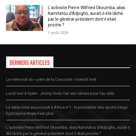
L’activiste Pierre Wilfried Okoumba, alias
Kamitatou d’Adjogho, aurait-il été lâché
par le général-président dont il était
proche ?
1 août 2026
DERNIERS ARTICLES
Le mémorial du « père de la Concorde » bientôt livré
Lundi noir à Oyem : Jimmy Ondo fait ses valises pour l’au-delà
La série noire se poursuit à Africa n°1 : le journaliste des sports Serge
Egdzagore Meye n’est plus
L’activiste Pierre Wilfried Okoumba, alias Kamitatou d’Adjogho, aurait-il
été lâché par le général-président dont il était proche ?