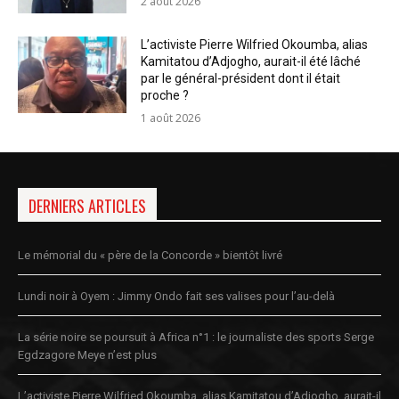
2 août 2026
L’activiste Pierre Wilfried Okoumba, alias
Kamitatou d’Adjogho, aurait-il été lâché
par le général-président dont il était
proche ?
1 août 2026
DERNIERS ARTICLES
Le mémorial du « père de la Concorde » bientôt livré
Lundi noir à Oyem : Jimmy Ondo fait ses valises pour l’au-delà
La série noire se poursuit à Africa n°1 : le journaliste des sports Serge
Egdzagore Meye n’est plus
L’activiste Pierre Wilfried Okoumba, alias Kamitatou d’Adjogho, aurait-il