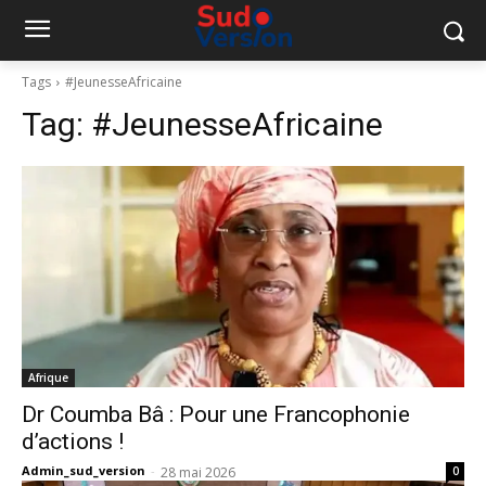
Tags
#JeunesseAfricaine
Tag:
#JeunesseAfricaine
Afrique
Dr Coumba Bâ : Pour une Francophonie
d’actions !
Admin_sud_version
-
28 mai 2026
0