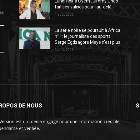
Lundi noir à Oyem : Jimmy Ondo
fait ses valises pour l’au-delà
des
4 août 2026
La série noire se poursuit à Africa
n°1 : le journaliste des sports
Serge Egdzagore Meye n’est plus
2 août 2026
PROPOS DE NOUS
S
Version est un média engagé pour une information crédible,
pendante et vérifiée.