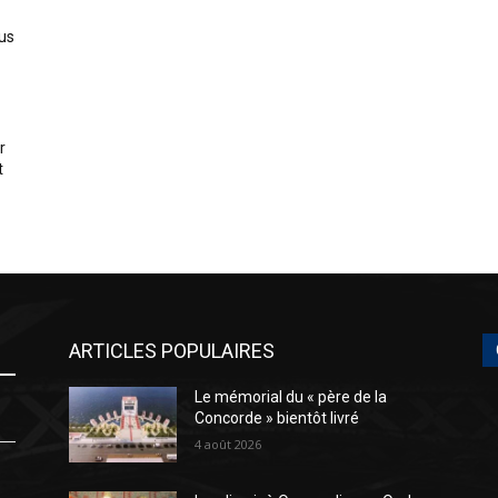
us
r
t
ARTICLES POPULAIRES
Le mémorial du « père de la
Concorde » bientôt livré
4 août 2026