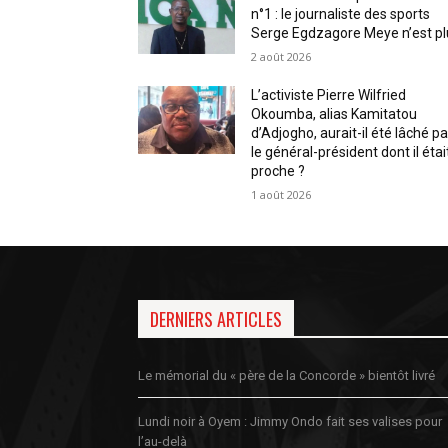
n°1 : le journaliste des sports
Serge Egdzagore Meye n’est pl
2 août 2026
L’activiste Pierre Wilfried
Okoumba, alias Kamitatou
d’Adjogho, aurait-il été lâché pa
le général-président dont il étai
proche ?
1 août 2026
DERNIERS ARTICLES
Le mémorial du « père de la Concorde » bientôt livré
Lundi noir à Oyem : Jimmy Ondo fait ses valises pour
l’au-delà