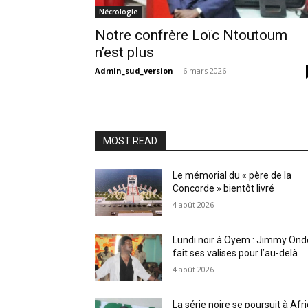
Nécrologie
Notre confrère Loïc Ntoutoum
n’est plus
Admin_sud_version
-
6 mars 2026
MOST READ
Le mémorial du « père de la
Concorde » bientôt livré
4 août 2026
Lundi noir à Oyem : Jimmy Ond
fait ses valises pour l’au-delà
4 août 2026
La série noire se poursuit à Afr