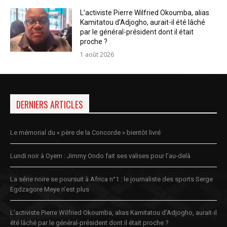
L’activiste Pierre Wilfried Okoumba, alias
Kamitatou d’Adjogho, aurait-il été lâché
par le général-président dont il était
proche ?
1 août 2026
DERNIERS ARTICLES
Le mémorial du « père de la Concorde » bientôt livré
Lundi noir à Oyem : Jimmy Ondo fait ses valises pour l’au-delà
La série noire se poursuit à Africa n°1 : le journaliste des sports Serge
Egdzagore Meye n’est plus
L’activiste Pierre Wilfried Okoumba, alias Kamitatou d’Adjogho, aurait-il
été lâché par le général-président dont il était proche ?