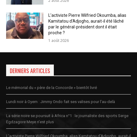
2 août 2026
L’activiste Pierre Wilfried Okoumba, alias
Kamitatou d’Adjogho, aurait-il été lâché
par le général-président dont il était
proche ?
1 août 2026
DERNIERS ARTICLES
Le mémorial du « père de la Concorde » bientôt livré
Lundi noir à Oyem : Jimmy Ondo fait ses valises pour l’au-delà
La série noire se poursuit à Africa n°1 : le journaliste des sports Serge
Egdzagore Meye n’est plus
L’activiste Pierre Wilfried Okoumba, alias Kamitatou d’Adjogho, aurait-il