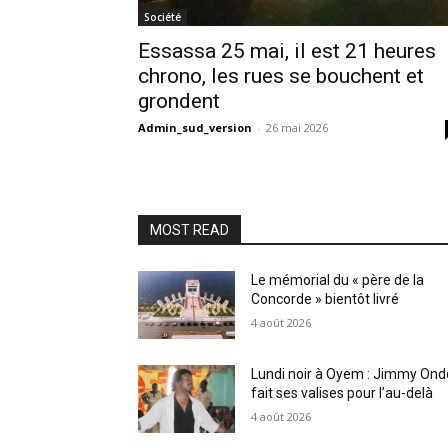
Société
Essassa 25 mai, il est 21 heures
chrono, les rues se bouchent et
grondent
Admin_sud_version
-
26 mai 2026
MOST READ
Le mémorial du « père de la
Concorde » bientôt livré
4 août 2026
Lundi noir à Oyem : Jimmy Ond
fait ses valises pour l’au-delà
4 août 2026