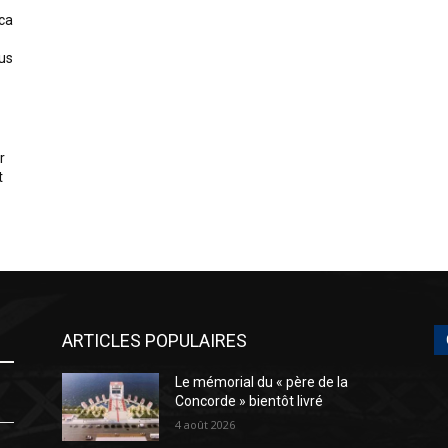
ica
us
r
t
ARTICLES POPULAIRES
Le mémorial du « père de la
Concorde » bientôt livré
4 août 2026