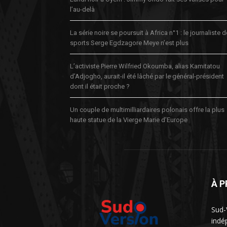
l’au-delà
La série noire se poursuit à Africa n°1 : le journaliste 
sports Serge Egdzagore Meye n’est plus
L’activiste Pierre Wilfried Okoumba, alias Kamitatou
d’Adjogho, aurait-il été lâché par le général-président
dont il était proche ?
Un couple de multimilliardaires polonais offre la plus
haute statue de la Vierge Marie d’Europe
À 
Sud-
indé