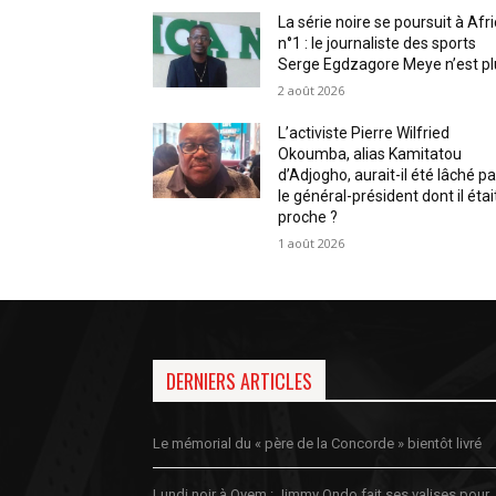
La série noire se poursuit à Afr
n°1 : le journaliste des sports
Serge Egdzagore Meye n’est pl
2 août 2026
L’activiste Pierre Wilfried
Okoumba, alias Kamitatou
d’Adjogho, aurait-il été lâché pa
le général-président dont il étai
proche ?
1 août 2026
DERNIERS ARTICLES
Le mémorial du « père de la Concorde » bientôt livré
Lundi noir à Oyem : Jimmy Ondo fait ses valises pour