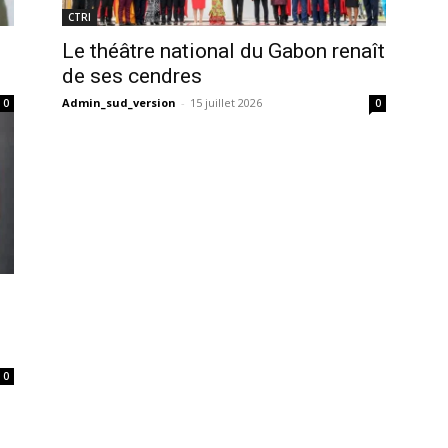
CTRI
Le théâtre national du Gabon renaît
de ses cendres
Admin_sud_version
-
15 juillet 2026
0
0
0