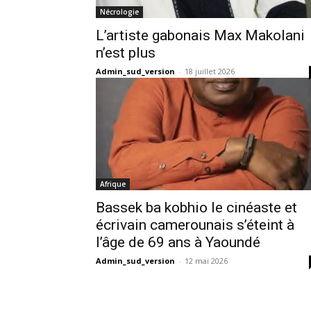
Nécrologie
L’artiste gabonais Max Makolani
n’est plus
Admin_sud_version
-
18 juillet 2026
Afrique
Bassek ba kobhio le cinéaste et
écrivain camerounais s’éteint à
l’âge de 69 ans à Yaoundé
Admin_sud_version
-
12 mai 2026