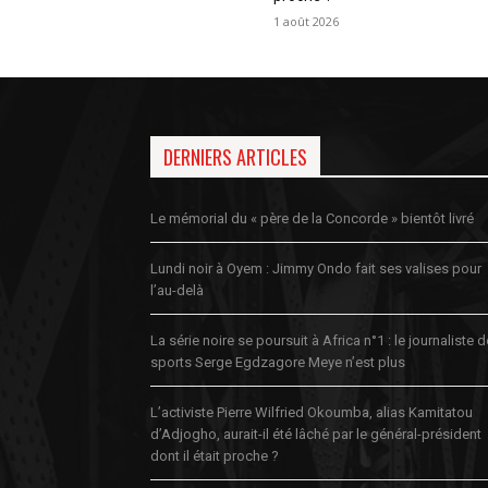
1 août 2026
DERNIERS ARTICLES
Le mémorial du « père de la Concorde » bientôt livré
Lundi noir à Oyem : Jimmy Ondo fait ses valises pour
l’au-delà
La série noire se poursuit à Africa n°1 : le journaliste 
sports Serge Egdzagore Meye n’est plus
L’activiste Pierre Wilfried Okoumba, alias Kamitatou
d’Adjogho, aurait-il été lâché par le général-président
dont il était proche ?