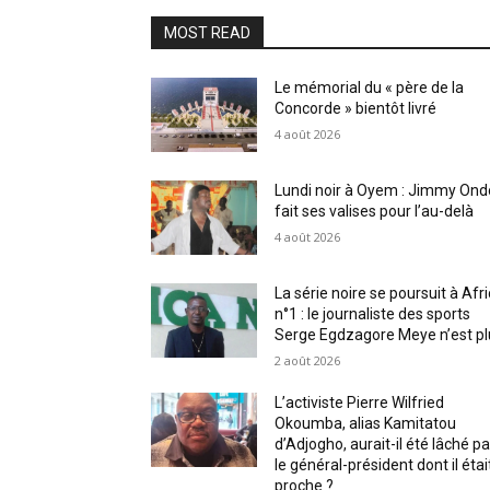
MOST READ
Le mémorial du « père de la
Concorde » bientôt livré
4 août 2026
Lundi noir à Oyem : Jimmy Ond
fait ses valises pour l’au-delà
4 août 2026
La série noire se poursuit à Afr
n°1 : le journaliste des sports
Serge Egdzagore Meye n’est pl
2 août 2026
L’activiste Pierre Wilfried
Okoumba, alias Kamitatou
d’Adjogho, aurait-il été lâché pa
le général-président dont il étai
proche ?