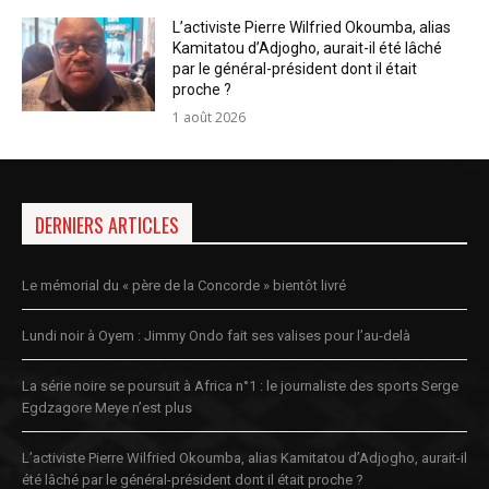
L’activiste Pierre Wilfried Okoumba, alias
Kamitatou d’Adjogho, aurait-il été lâché
par le général-président dont il était
proche ?
1 août 2026
DERNIERS ARTICLES
Le mémorial du « père de la Concorde » bientôt livré
Lundi noir à Oyem : Jimmy Ondo fait ses valises pour l’au-delà
La série noire se poursuit à Africa n°1 : le journaliste des sports Serge
Egdzagore Meye n’est plus
L’activiste Pierre Wilfried Okoumba, alias Kamitatou d’Adjogho, aurait-il
été lâché par le général-président dont il était proche ?