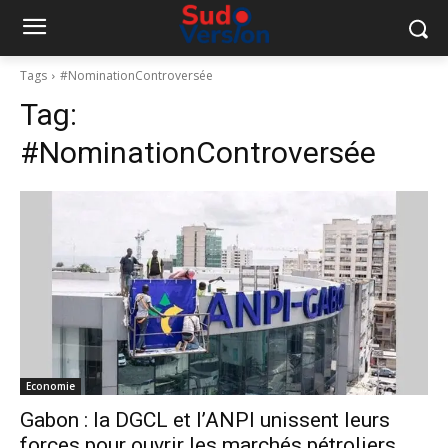
Tags
#NominationControversée
Tag:
#NominationControversée
Economie
Gabon : la DGCL et l’ANPI unissent leurs
forces pour ouvrir les marchés pétroliers