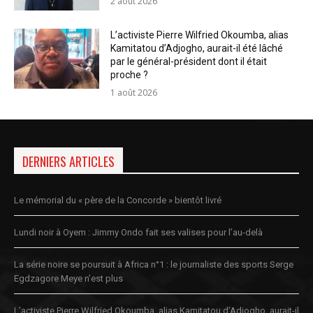
2 août 2026
L’activiste Pierre Wilfried Okoumba, alias
Kamitatou d’Adjogho, aurait-il été lâché
par le général-président dont il était
proche ?
1 août 2026
DERNIERS ARTICLES
Le mémorial du « père de la Concorde » bientôt livré
Lundi noir à Oyem : Jimmy Ondo fait ses valises pour l’au-delà
La série noire se poursuit à Africa n°1 : le journaliste des sports Serge
Egdzagore Meye n’est plus
L’activiste Pierre Wilfried Okoumba, alias Kamitatou d’Adjogho, aurait-il