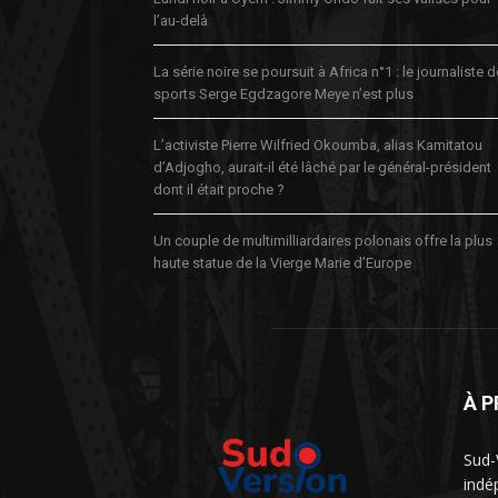
l’au-delà
La série noire se poursuit à Africa n°1 : le journaliste 
sports Serge Egdzagore Meye n’est plus
L’activiste Pierre Wilfried Okoumba, alias Kamitatou
d’Adjogho, aurait-il été lâché par le général-président
dont il était proche ?
Un couple de multimilliardaires polonais offre la plus
haute statue de la Vierge Marie d’Europe
À 
Sud-
indé