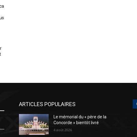
ica
us
r
t
ARTICLES POPULAIRES
Le mémorial du « père de la
Concorde » bientôt livré
4 août 2026