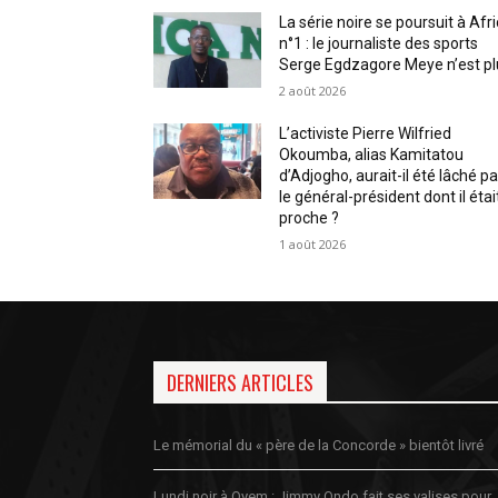
La série noire se poursuit à Afr
n°1 : le journaliste des sports
Serge Egdzagore Meye n’est pl
2 août 2026
L’activiste Pierre Wilfried
Okoumba, alias Kamitatou
d’Adjogho, aurait-il été lâché pa
le général-président dont il étai
proche ?
1 août 2026
DERNIERS ARTICLES
Le mémorial du « père de la Concorde » bientôt livré
Lundi noir à Oyem : Jimmy Ondo fait ses valises pour