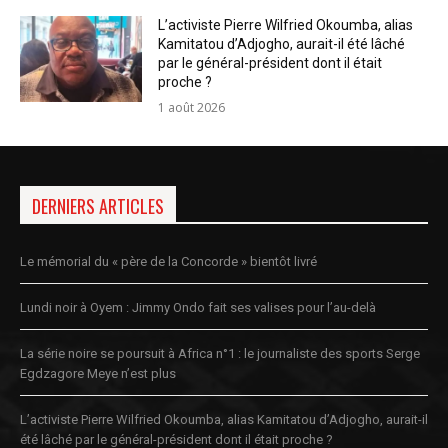
L’activiste Pierre Wilfried Okoumba, alias
Kamitatou d’Adjogho, aurait-il été lâché
par le général-président dont il était
proche ?
1 août 2026
DERNIERS ARTICLES
Le mémorial du « père de la Concorde » bientôt livré
Lundi noir à Oyem : Jimmy Ondo fait ses valises pour l’au-delà
La série noire se poursuit à Africa n°1 : le journaliste des sports Serge
Egdzagore Meye n’est plus
L’activiste Pierre Wilfried Okoumba, alias Kamitatou d’Adjogho, aurait-il
été lâché par le général-président dont il était proche ?