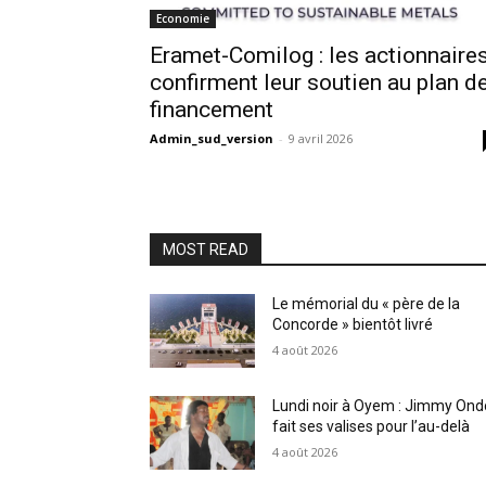
Economie
Eramet-Comilog : les actionnaire
confirment leur soutien au plan d
financement
Admin_sud_version
-
9 avril 2026
MOST READ
Le mémorial du « père de la
Concorde » bientôt livré
4 août 2026
Lundi noir à Oyem : Jimmy Ond
fait ses valises pour l’au-delà
4 août 2026