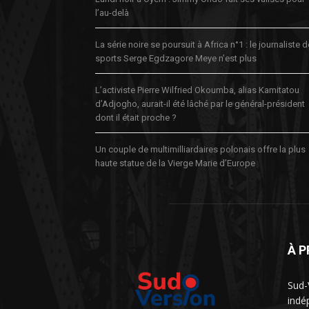
l’au-delà
La série noire se poursuit à Africa n°1 : le journaliste 
sports Serge Egdzagore Meye n’est plus
L’activiste Pierre Wilfried Okoumba, alias Kamitatou
d’Adjogho, aurait-il été lâché par le général-président
dont il était proche ?
Un couple de multimilliardaires polonais offre la plus
haute statue de la Vierge Marie d’Europe
À 
Sud-
indé