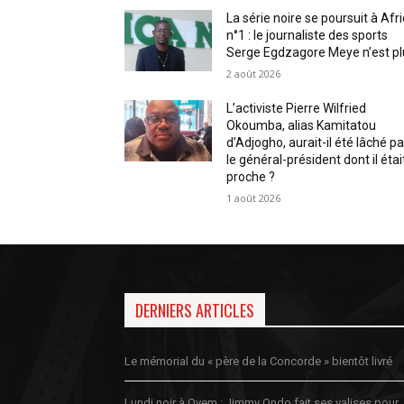
La série noire se poursuit à Afr
n°1 : le journaliste des sports
Serge Egdzagore Meye n’est pl
2 août 2026
L’activiste Pierre Wilfried
Okoumba, alias Kamitatou
d’Adjogho, aurait-il été lâché pa
le général-président dont il étai
proche ?
1 août 2026
DERNIERS ARTICLES
Le mémorial du « père de la Concorde » bientôt livré
Lundi noir à Oyem : Jimmy Ondo fait ses valises pour