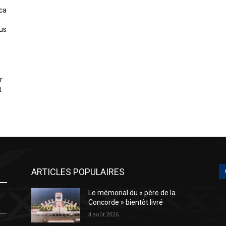
ica
us
r
t
ARTICLES POPULAIRES
Le mémorial du « père de la
Concorde » bientôt livré
4 août 2026