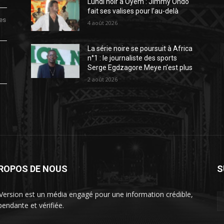
Lundi noir à Oyem : Jimmy Ondo
fait ses valises pour l’au-delà
des
4 août 2026
La série noire se poursuit à Africa
n°1 : le journaliste des sports
Serge Egdzagore Meye n’est plus
2 août 2026
PROPOS DE NOUS
S
Version est un média engagé pour une information crédible,
pendante et vérifiée.