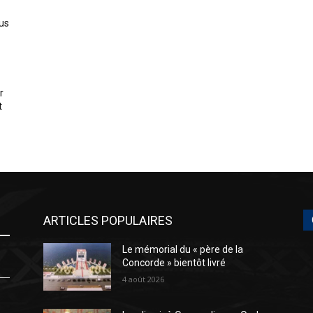
us
r
t
ARTICLES POPULAIRES
Le mémorial du « père de la
Concorde » bientôt livré
4 août 2026