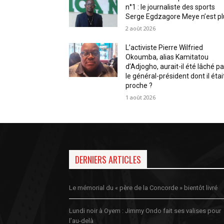
n°1 : le journaliste des sports
Serge Egdzagore Meye n’est pl
2 août 2026
L’activiste Pierre Wilfried
Okoumba, alias Kamitatou
d’Adjogho, aurait-il été lâché pa
le général-président dont il étai
proche ?
1 août 2026
DERNIERS ARTICLES
Le mémorial du « père de la Concorde » bientôt livré
Lundi noir à Oyem : Jimmy Ondo fait ses valises pour
l’au-delà