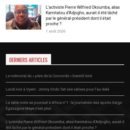
L’activiste Pierre Wilfried Okoumba, alias
Kamitatou d’Adjogho, aurait-il été lâché
par le général-président dont il était
proche ?
1 août 2026
DERNIERS ARTICLES
Le mémorial du « père de la Concorde » bientôt livré
Lundi noir à Oyem : Jimmy Ondo fait ses valises pour l’au-delà
La série noire se poursuit à Africa n°1 : le journaliste des sports Serge
Egdzagore Meye n’est plus
L’activiste Pierre Wilfried Okoumba, alias Kamitatou d’Adjogho, aurait-il
été lâché par le général-président dont il était proche ?