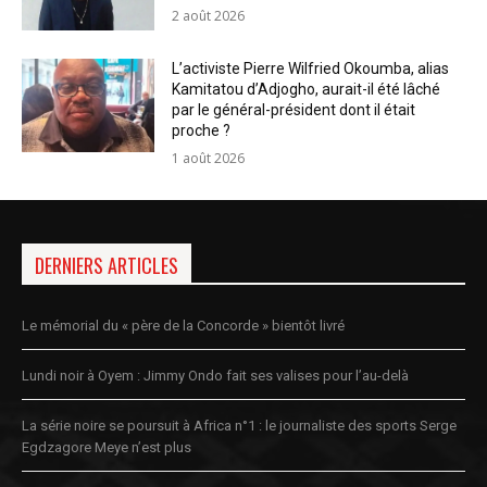
2 août 2026
L’activiste Pierre Wilfried Okoumba, alias
Kamitatou d’Adjogho, aurait-il été lâché
par le général-président dont il était
proche ?
1 août 2026
DERNIERS ARTICLES
Le mémorial du « père de la Concorde » bientôt livré
Lundi noir à Oyem : Jimmy Ondo fait ses valises pour l’au-delà
La série noire se poursuit à Africa n°1 : le journaliste des sports Serge
Egdzagore Meye n’est plus