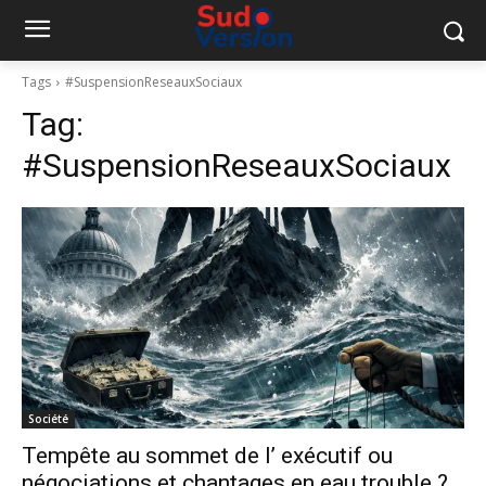
Tags
#SuspensionReseauxSociaux
Tag:
#SuspensionReseauxSociaux
Société
Tempête au sommet de l’ exécutif ou
négociations et chantages en eau trouble ?