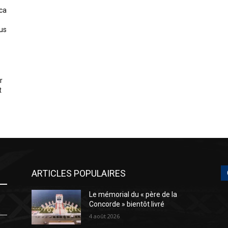
ica
us
r
t
ARTICLES POPULAIRES
Le mémorial du « père de la
Concorde » bientôt livré
4 août 2026