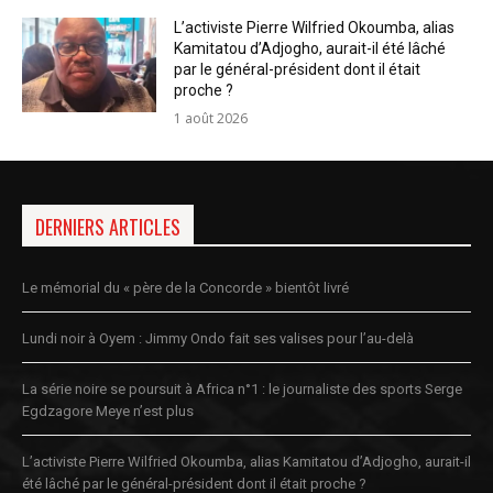
L’activiste Pierre Wilfried Okoumba, alias
Kamitatou d’Adjogho, aurait-il été lâché
par le général-président dont il était
proche ?
1 août 2026
DERNIERS ARTICLES
Le mémorial du « père de la Concorde » bientôt livré
Lundi noir à Oyem : Jimmy Ondo fait ses valises pour l’au-delà
La série noire se poursuit à Africa n°1 : le journaliste des sports Serge
Egdzagore Meye n’est plus
L’activiste Pierre Wilfried Okoumba, alias Kamitatou d’Adjogho, aurait-il
été lâché par le général-président dont il était proche ?