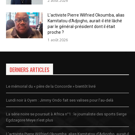
2 août 2026
L’activiste Pierre Wilfried Okoumba, alias
Kamitatou d’Adjogho, aurait-il été lâché
par le général-président dont il était
proche ?
1 août 2026
DERNIERS ARTICLES
Le mémorial du « père de la Concorde » bientôt livré
Lundi noir à Oyem : Jimmy Ondo fait ses valises pour l’au-delà
La série noire se poursuit à Africa n°1 : le journaliste des sports Serge
Egdzagore Meye n’est plus
L’activiste Pierre Wilfried Okoumba, alias Kamitatou d’Adjogho, aurait-il