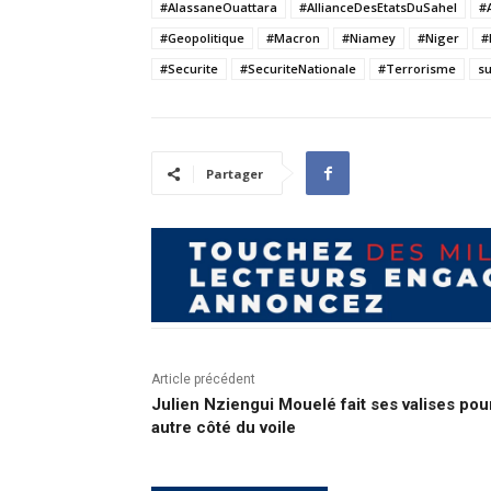
#AlassaneOuattara
#AllianceDesEtatsDuSahel
#
#Geopolitique
#Macron
#Niamey
#Niger
#
#Securite
#SecuriteNationale
#Terrorisme
su
Partager
Article précédent
Julien Nziengui Mouelé fait ses valises pour
autre côté du voile