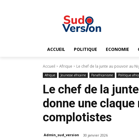
ACCUEIL
POLITIQUE
ECONOMIE
Accueil
Afrique
Le chef de la junte au pouvoir au N
Afrique
Jeunesse africaine
Panafricanisme
Politique afric
Le chef de la junt
donne une claque 
complotistes
Admin_sud_version
30 janvier 2026