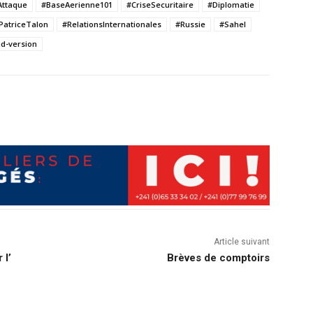
Attaque
#BaseAerienne101
#CriseSecuritaire
#Diplomatie
PatriceTalon
#RelationsInternationales
#Russie
#Sahel
d-version
Article suivant
 l’
Brèves de comptoirs