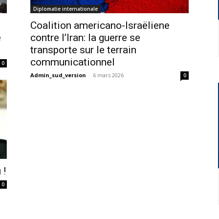
Diplomatie internationale
a
Coalition americano-Israëliene
e
contre l’Iran: la guerre se
transporte sur le terrain
communicationnel
0
Admin_sud_version
-
6 mars 2026
0
 !
0