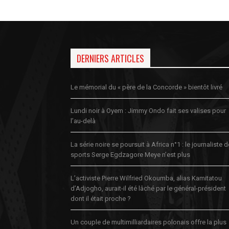
DERNIERS ARTICLES
Le mémorial du « père de la Concorde » bientôt livré
Lundi noir à Oyem : Jimmy Ondo fait ses valises pour
l’au-delà
La série noire se poursuit à Africa n°1 : le journaliste 
sports Serge Egdzagore Meye n’est plus
L’activiste Pierre Wilfried Okoumba, alias Kamitatou
d’Adjogho, aurait-il été lâché par le général-président
dont il était proche ?
Un couple de multimilliardaires polonais offre la plus