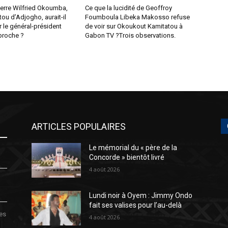
Pierre Wilfried Okoumba,
Ce que la lucidité de Geoffroy
tou d’Adjogho, aurait-il
Foumboula Libeka Makosso refuse
r le général-président
de voir sur Okoukout Kamitatou à
 proche ?
Gabon TV ?Trois observations.
ARTICLES POPULAIRES
Le mémorial du « père de la
Concorde » bientôt livré
4 août 2026
Lundi noir à Oyem : Jimmy Ondo
fait ses valises pour l’au-delà
des
4 août 2026