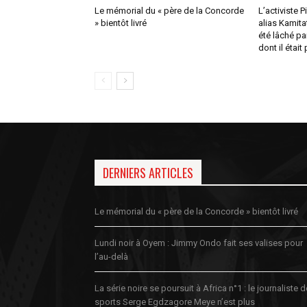
Le mémorial du « père de la Concorde
L’activiste 
» bientôt livré
alias Kamita
été lâché pa
dont il était
DERNIERS ARTICLES
Le mémorial du « père de la Concorde » bientôt livré
Lundi noir à Oyem : Jimmy Ondo fait ses valises pour
l’au-delà
La série noire se poursuit à Africa n°1 : le journaliste 
sports Serge Egdzagore Meye n’est plus