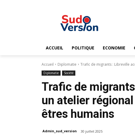
ACCUEIL
POLITIQUE
ECONOMIE
Accueil
Diplomatie
Trafic de migrants : Libreville acc
Diplomatie
Société
Trafic de migrants 
un atelier régional
êtres humains
Admin_sud_version
30 juillet 2025