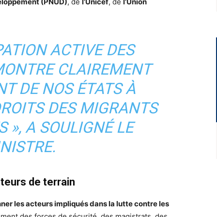
veloppement (PNUD)
, de
l’Unicef
, de
l’Union
PATION ACTIVE DES
MONTRE CLAIREMENT
T DE NOS ÉTATS À
DROITS DES MIGRANTS
 », A SOULIGNÉ LE
NISTRE.
teurs de terrain
nner les acteurs impliqués dans la lutte contre les
tamment des forces de sécurité, des magistrats, des