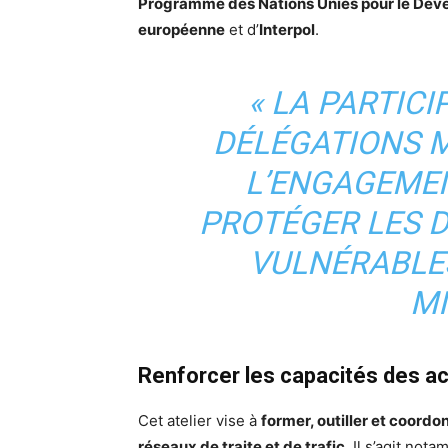
Programme des Nations Unies pour le Dé
européenne
et d’
Interpol
.
« LA PARTICI
DÉLÉGATIONS 
L’ENGAGEMEN
PROTÉGER LES 
VULNÉRABLES
MI
Renforcer les capacités des ac
Cet atelier vise à
former, outiller et coordo
réseaux de traite et de trafic
. Il s’agit no