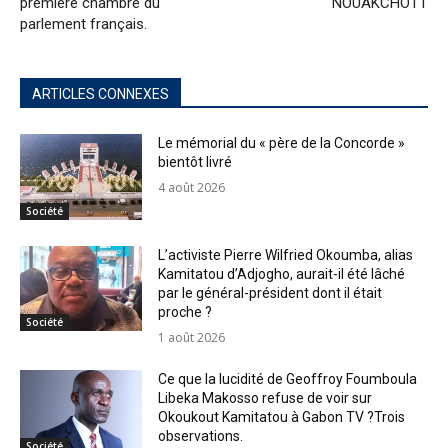
première chambre du
NOUAKCHOTT
parlement français.
ARTICLES CONNEXES
Le mémorial du « père de la Concorde »
bientôt livré
4 août 2026
Société
L’activiste Pierre Wilfried Okoumba, alias
Kamitatou d’Adjogho, aurait-il été lâché
par le général-président dont il était
proche ?
Société
1 août 2026
Ce que la lucidité de Geoffroy Foumboula
Libeka Makosso refuse de voir sur
Okoukout Kamitatou à Gabon TV ?Trois
observations.
Société