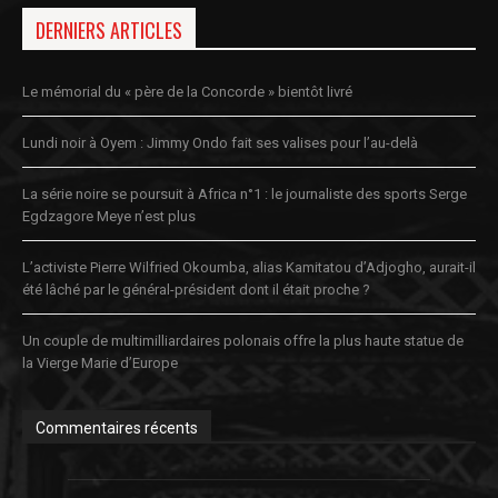
DERNIERS ARTICLES
Le mémorial du « père de la Concorde » bientôt livré
Lundi noir à Oyem : Jimmy Ondo fait ses valises pour l’au-delà
La série noire se poursuit à Africa n°1 : le journaliste des sports Serge
Egdzagore Meye n’est plus
L’activiste Pierre Wilfried Okoumba, alias Kamitatou d’Adjogho, aurait-il
été lâché par le général-président dont il était proche ?
Un couple de multimilliardaires polonais offre la plus haute statue de
la Vierge Marie d’Europe
Commentaires récents