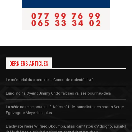
DERNIERS ARTICLES
Le mémorial du « père de la Concorde » bientôt livré
Lundi noir à Oyem : Jimmy Ondo fait ses valises pour l’au-delà
La série noire se poursuit à Africa n°1 : le journaliste des sports Serge
Egdzagore Meye n’est plus
L’activiste Pierre Wilfried Okoumba, alias Kamitatou d’Adjogho, aurait-il