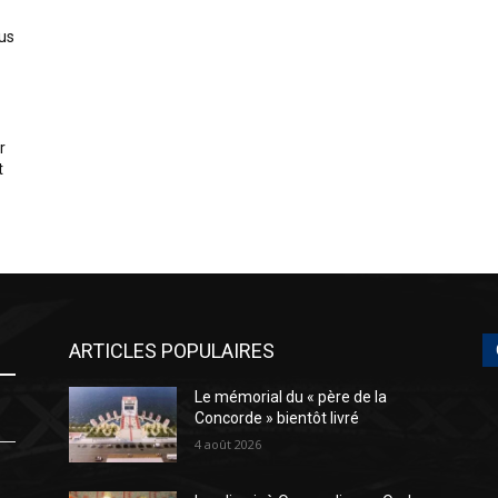
us
r
t
ARTICLES POPULAIRES
Le mémorial du « père de la
Concorde » bientôt livré
4 août 2026