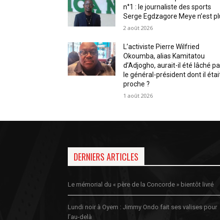
n°1 : le journaliste des sports
Serge Egdzagore Meye n’est pl
2 août 2026
L’activiste Pierre Wilfried
Okoumba, alias Kamitatou
d’Adjogho, aurait-il été lâché pa
le général-président dont il étai
proche ?
1 août 2026
DERNIERS ARTICLES
Le mémorial du « père de la Concorde » bientôt livré
Lundi noir à Oyem : Jimmy Ondo fait ses valises pour
l’au-delà