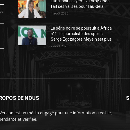
Lundi noir à Oyem : Jimmy Ondo
fait ses valises pour l’au-delà
des
4 août 2026
La série noire se poursuit à Africa
n°1 : le journaliste des sports
Serge Egdzagore Meye n’est plus
2 août 2026
PROPOS DE NOUS
S
Version est un média engagé pour une information crédible,
pendante et vérifiée.