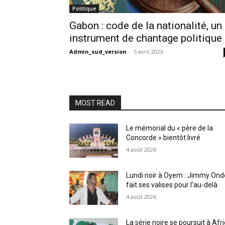
Politique
Gabon : code de la nationalité, un
instrument de chantage politique 
Admin_sud_version
-
5 avril 2026
MOST READ
Le mémorial du « père de la
Concorde » bientôt livré
4 août 2026
Lundi noir à Oyem : Jimmy Ond
fait ses valises pour l’au-delà
4 août 2026
La série noire se poursuit à Afr