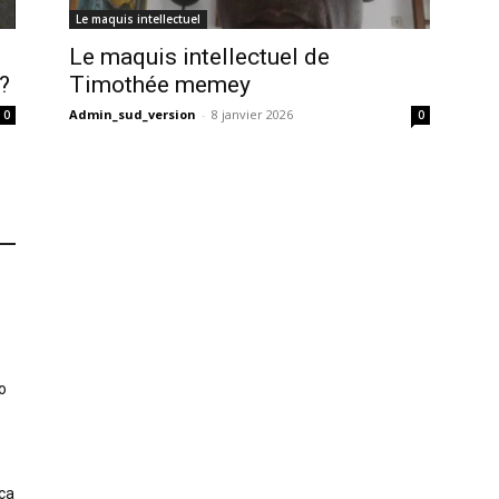
Le maquis intellectuel
Le maquis intellectuel de
?
Timothée memey
Admin_sud_version
-
8 janvier 2026
0
0
o
ica