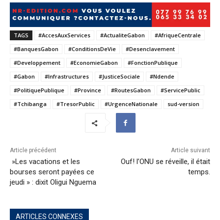
TAGS
#AccesAuxServices
#ActualiteGabon
#AfriqueCentrale
#BanquesGabon
#ConditionsDeVie
#Desenclavement
#Developpement
#EconomieGabon
#FonctionPublique
#Gabon
#Infrastructures
#JusticeSociale
#Ndende
#PolitiquePublique
#Province
#RoutesGabon
#ServicePublic
#Tchibanga
#TresorPublic
#UrgenceNationale
sud-version
Article précédent
Article suivant
»Les vacations et les
Ouf! l’ONU se réveille, il était
bourses seront payées ce
temps.
jeudi » : dixit Oligui Nguema
ARTICLES CONNEXES