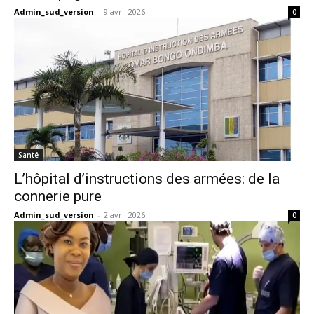
Admin_sud_version
-
9 avril 2026
0
Santé
L’hôpital d’instructions des armées: de la
connerie pure
Admin_sud_version
-
2 avril 2026
0