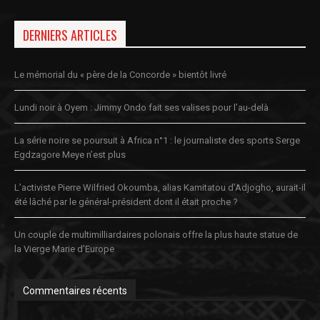
DERNIERS ARTICLES
Le mémorial du « père de la Concorde » bientôt livré
Lundi noir à Oyem : Jimmy Ondo fait ses valises pour l’au-delà
La série noire se poursuit à Africa n°1 : le journaliste des sports Serge
Egdzagore Meye n’est plus
L’activiste Pierre Wilfried Okoumba, alias Kamitatou d’Adjogho, aurait-il
été lâché par le général-président dont il était proche ?
Un couple de multimilliardaires polonais offre la plus haute statue de
la Vierge Marie d’Europe
Commentaires récents