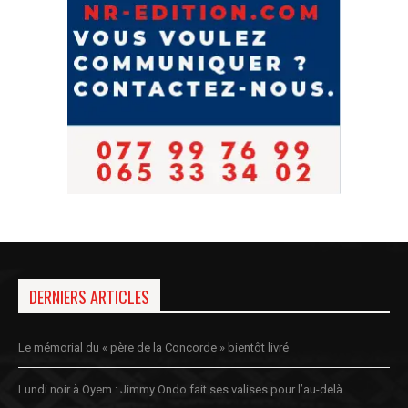
DERNIERS ARTICLES
Le mémorial du « père de la Concorde » bientôt livré
Lundi noir à Oyem : Jimmy Ondo fait ses valises pour l’au-delà