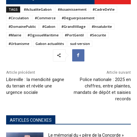
TAGS
#ActualiteGabon
#Assainissement
#CadreDeVie
#Circulation
#Commerce
#Deguerpissement
#DomainePublic
#Gabon
#GrandVillage
#Insalubrite
#Mairie
#OgooueMaritime
#PortGentil
#Securite
#Urbanisme
Gabon actualités
sud-version
Article précédent
Article suivant
Libreville : la mendicité gagne
Police nationale : 2025 en
du terrain et révèle une
chiffres, entre plaintes,
urgence sociale
mandats de dépôt et saisies
records
ARTICLES CONNEXES
Le mémorial du « père de la Concorde »