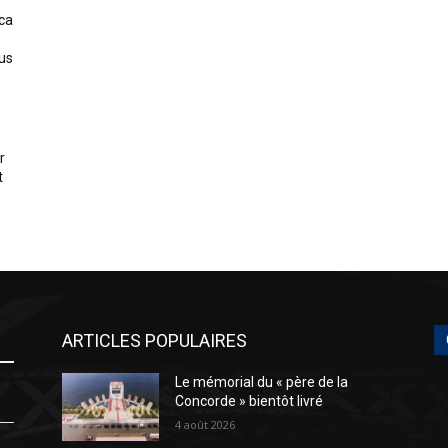
ica
us
r
t
ARTICLES POPULAIRES
Le mémorial du « père de la
Concorde » bientôt livré
4 août 2026