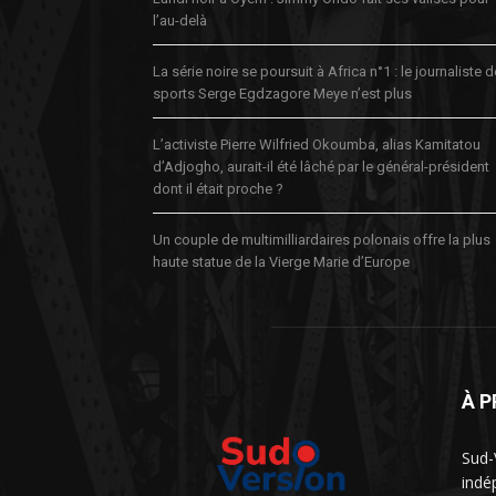
l’au-delà
La série noire se poursuit à Africa n°1 : le journaliste 
sports Serge Egdzagore Meye n’est plus
L’activiste Pierre Wilfried Okoumba, alias Kamitatou
d’Adjogho, aurait-il été lâché par le général-président
dont il était proche ?
Un couple de multimilliardaires polonais offre la plus
haute statue de la Vierge Marie d’Europe
À 
Sud-
indé