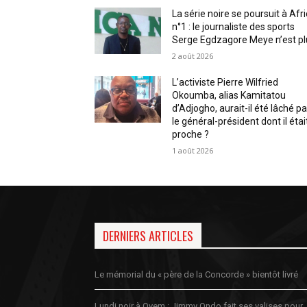
La série noire se poursuit à Afr
n°1 : le journaliste des sports
Serge Egdzagore Meye n’est pl
2 août 2026
L’activiste Pierre Wilfried
Okoumba, alias Kamitatou
d’Adjogho, aurait-il été lâché pa
le général-président dont il étai
proche ?
1 août 2026
DERNIERS ARTICLES
Le mémorial du « père de la Concorde » bientôt livré
Lundi noir à Oyem : Jimmy Ondo fait ses valises pour