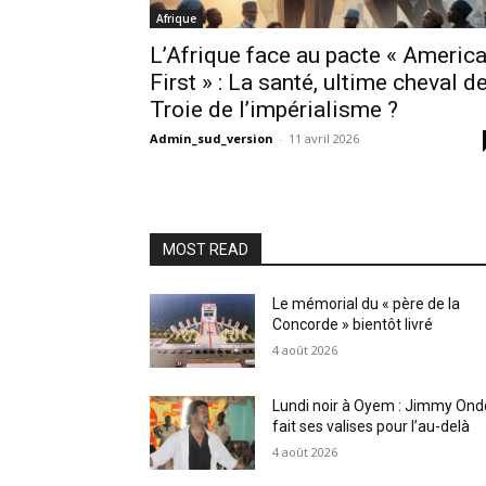
Afrique
L’Afrique face au pacte « Americ
First » : La santé, ultime cheval d
Troie de l’impérialisme ?
Admin_sud_version
-
11 avril 2026
MOST READ
Le mémorial du « père de la
Concorde » bientôt livré
4 août 2026
Lundi noir à Oyem : Jimmy Ond
fait ses valises pour l’au-delà
4 août 2026