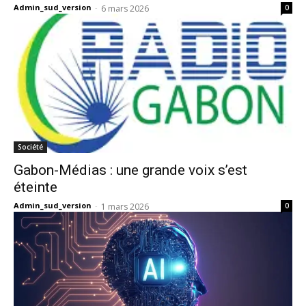
Admin_sud_version
-
6 mars 2026
0
Société
Gabon-Médias : une grande voix s’est
éteinte
Admin_sud_version
-
1 mars 2026
0