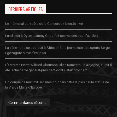
DERNIERS ARTICLES
Le mémorial du « père de la Concorde » bientôt livré
Lundi noir à Oyem : Jimmy Ondo fait ses valises pour l’au-delà
La série noire se poursuit à Africa n°1 : le journaliste des sports Serge
Egdzagore Meye n’est plus
L’activiste Pierre Wilfried Okoumba, alias Kamitatou d’Adjogho, aurait-il
été lâché par le général-président dont il était proche ?
Un couple de multimilliardaires polonais offre la plus haute statue de
la Vierge Marie d’Europe
Commentaires récents