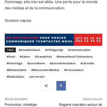
Dommage, elle s’en est allée. Une perte pour le monde
des médias et de la communication.
Gustave irapula
TAGS
#ActualiteGabon
#CHUAgondje
#Communication
#Deuil
#Gabon
#GrandeVoix
#HeleneHonisTchimambou
#Hommage
#Journalisme
#JournalistesGabon
#Libreville
#MediasGabon
#MemoireDesMedias
#PresseGabon
#RadioGabon
sud-version
Article précédent
Article suivant
Promotion: stratégie
Bagarre macabre autour de