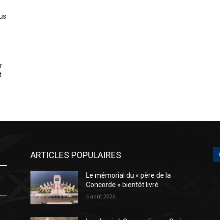
us
r
t
ARTICLES POPULAIRES
Le mémorial du « père de la
Concorde » bientôt livré
4 août 2026