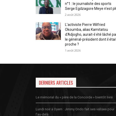
n°1 : le journaliste des sports
Serge Egdzagore Meye n’est pl
2 août 2026
L’activiste Pierre Wilfried
Okoumba, alias Kamitatou
d’Adjogho, aurait-il été lâché pa
le général-président dont il étai
proche ?
1 août 2026
DERNIERS ARTICLES
Le mémorial du « père de la Concorde » bientôt livré
Lundi noir à Oyem : Jimmy Ondo fait ses valises pour
l’au-delà