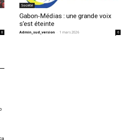
Société
Gabon-Médias : une grande voix
s’est éteinte
Admin_sud_version
-
1 mars 2026
0
0
o
ica