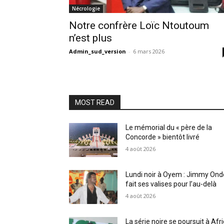
Nécrologie
Notre confrère Loïc Ntoutoum
n’est plus
Admin_sud_version
-
6 mars 2026
MOST READ
Le mémorial du « père de la
Concorde » bientôt livré
4 août 2026
Lundi noir à Oyem : Jimmy Ond
fait ses valises pour l’au-delà
4 août 2026
La série noire se poursuit à Afr