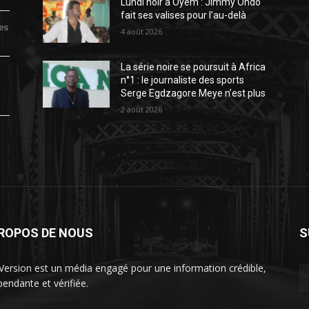
Lundi noir à Oyem : Jimmy Ondo
fait ses valises pour l’au-delà
des
4 août 2026
La série noire se poursuit à Africa
n°1 : le journaliste des sports
Serge Egdzagore Meye n’est plus
2 août 2026
PROPOS DE NOUS
S
Version est un média engagé pour une information crédible,
pendante et vérifiée.