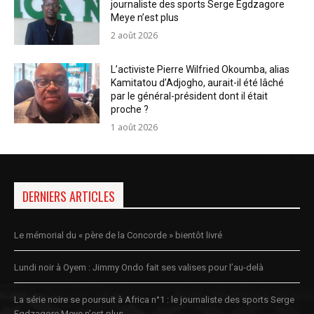
journaliste des sports Serge Egdzagore
Meye n’est plus
2 août 2026
L’activiste Pierre Wilfried Okoumba, alias
Kamitatou d’Adjogho, aurait-il été lâché
par le général-président dont il était
proche ?
1 août 2026
DERNIERS ARTICLES
Le mémorial du « père de la Concorde » bientôt livré
Lundi noir à Oyem : Jimmy Ondo fait ses valises pour l’au-delà
La série noire se poursuit à Africa n°1 : le journaliste des sports Serge
Egdzagore Meye n’est plus