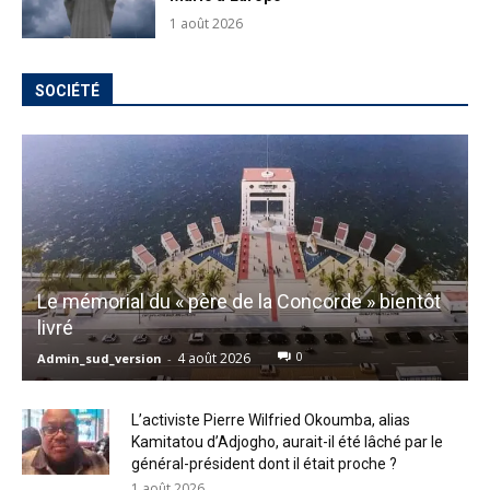
1 août 2026
SOCIÉTÉ
Le mémorial du « père de la Concorde » bientôt
livré
0
4 août 2026
Admin_sud_version
-
L’activiste Pierre Wilfried Okoumba, alias
Kamitatou d’Adjogho, aurait-il été lâché par le
général-président dont il était proche ?
1 août 2026