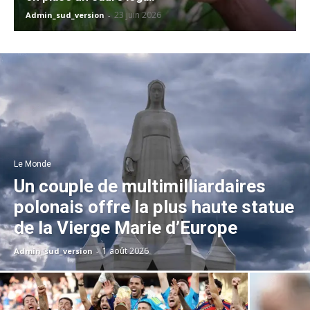
23 juin 2026
Admin_sud_version
-
Le Monde
Un couple de multimilliardaires
polonais offre la plus haute statue
de la Vierge Marie d’Europe
1 août 2026
Admin_sud_version
-