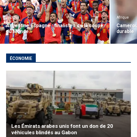
Football
Afrique
Argentine Espagne : finalistes de la coupe
Cameroun
du Monde.
durable
ÉCONOMIE
Les Émirats arabes unis font un don de 20
véhicules blindés au Gabon