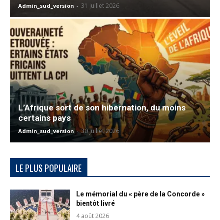
31 juillet 2026
Admin_sud_version
-
L’Afrique sort de son hibernation, du moins
certains pays
30 juillet 2026
Admin_sud_version
-
LE PLUS POPULAIRE
Le mémorial du « père de la Concorde »
bientôt livré
4 août 2026