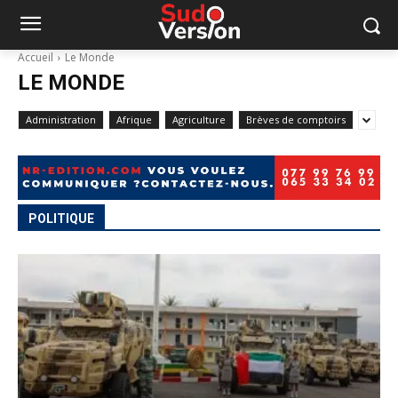
Accueil
Le Monde
LE MONDE
Administration
Afrique
Agriculture
Brèves de comptoirs
POLITIQUE