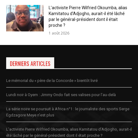
L’activiste Pierre Wilfried Okoumba, alias
Kamitatou d’Adjogho, aurait-il été lâché
par le général-président dont il était
proche ?
1 août 2026
DERNIERS ARTICLES
Le mémorial du « père de la Concorde » bientôt livré
Lundi noir à Oyem : Jimmy Ondo fait ses valises pour l’au-delà
La série noire se poursuit à Africa n°1 : le journaliste des sports Serge
Egdzagore Meye n’est plus
L’activiste Pierre Wilfried Okoumba, alias Kamitatou d’Adjogho, aurait-il
été lâché par le général-président dont il était proche ?