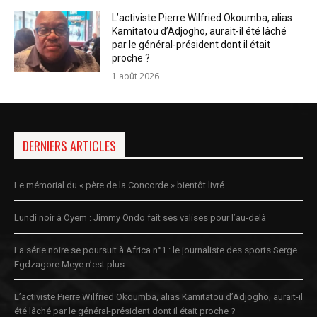
L’activiste Pierre Wilfried Okoumba, alias
Kamitatou d’Adjogho, aurait-il été lâché
par le général-président dont il était
proche ?
1 août 2026
DERNIERS ARTICLES
Le mémorial du « père de la Concorde » bientôt livré
Lundi noir à Oyem : Jimmy Ondo fait ses valises pour l’au-delà
La série noire se poursuit à Africa n°1 : le journaliste des sports Serge
Egdzagore Meye n’est plus
L’activiste Pierre Wilfried Okoumba, alias Kamitatou d’Adjogho, aurait-il
été lâché par le général-président dont il était proche ?