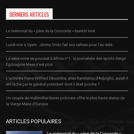
DERNIERS ARTICLES
Le mémorial du « père de la Concorde » bientôt livré
Lundi noir à Oyem : Jimmy Ondo fait ses valises pour l’au-delà
La série noire se poursuit à Africa n°1 : le journaliste des sports Serge
Egdzagore Meye n’est plus
L’activiste Pierre Wilfried Okoumba, alias Kamitatou d’Adjogho, aurait-il
été lâché par le général-président dont il était proche ?
Un couple de multimilliardaires polonais offre la plus haute statue de
la Vierge Marie d’Europe
ARTICLES POPULAIRES
Le mémorial du « père de la Concorde »