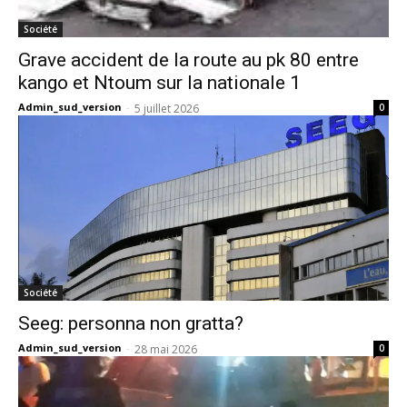
Société
Grave accident de la route au pk 80 entre
kango et Ntoum sur la nationale 1
Admin_sud_version
-
5 juillet 2026
0
Société
Seeg: personna non gratta?
Admin_sud_version
-
28 mai 2026
0