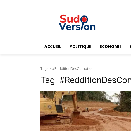
ACCUEIL
POLITIQUE
ECONOMIE
Tags
#RedditionDesComptes
Tag:
#RedditionDesCo