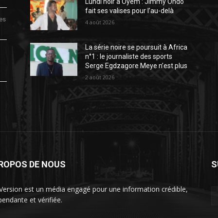
Lundi noir à Oyem : Jimmy Ondo
fait ses valises pour l’au-delà
des
4 août 2026
La série noire se poursuit à Africa
n°1 : le journaliste des sports
Serge Egdzagore Meye n’est plus
2 août 2026
PROPOS DE NOUS
S
Version est un média engagé pour une information crédible,
pendante et vérifiée.