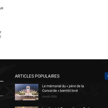
us
r
t
ARTICLES POPULAIRES
Le mémorial du « père de la
Concorde » bientôt livré
4 août 2026