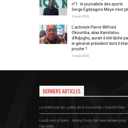
n°1 : le journaliste des sports
Serge Egdzagore Meye n’est pl
2 août 2026
L’activiste Pierre Wilfried
Okoumba, alias Kamitatou
d’Adjogho, aurait-il été lâché pa
le général-président dont il étai
proche ?
1 août 2026
DERNIERS ARTICLES
Le mémorial du « père de la Concorde » bientôt livré
Lundi noir à Oyem : Jimmy Ondo fait ses valises pour
l’au-delà