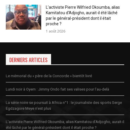
L’activiste Pierre Wilfried Okoumba, alias
Kamitatou d’Adjogho, aurait-il été lâché
par le général-président dont il était
proche ?
1 août 2026
DERNIERS ARTICLES
Le mémorial du « père de la Concorde » bientôt livré
Lundi noir à Oyem : Jimmy Ondo fait ses valises pour l’au-delà
La série noire se poursuit à Africa n°1 : le journaliste des sports Serge
Egdzagore Meye n’est plus
L’activiste Pierre Wilfried Okoumba, alias Kamitatou d’Adjogho, aurait-il
été lâché par le général-président dont il était proche ?