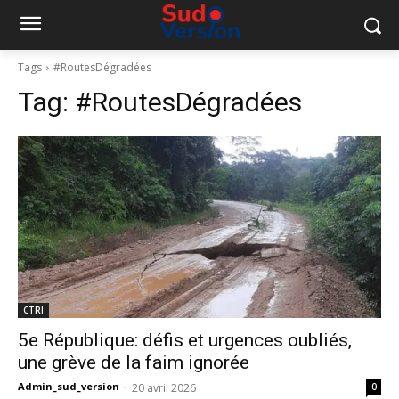
Tags
#RoutesDégradées
Tag:
#RoutesDégradées
CTRI
5e République: défis et urgences oubliés,
une grève de la faim ignorée
Admin_sud_version
-
20 avril 2026
0